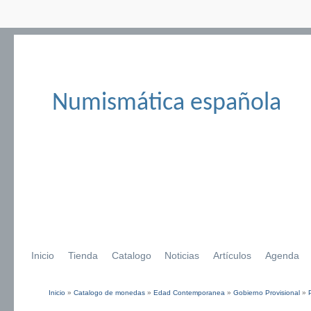
Numismática española
Inicio
Tienda
Catalogo
Noticias
Artículos
Agenda
Inicio
»
Catalogo de monedas
»
Edad Contemporanea
»
Gobierno Provisional
»
Se encuentra usted aquí