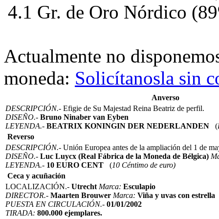
4.1 Gr. de Oro Nórdico (8
Actualmente no disponemo
moneda:
Solicítanosla sin
Anverso
DESCRIPCIÓN.-
Efigie de Su Majestad Reina Beatriz de perfil.
DISEÑO.-
Bruno Ninaber van Eyben
LEYENDA.-
BEATRIX KONINGIN DER NEDERLANDEN
(
Reverso
DESCRIPCIÓN.-
Unión Europea antes de la ampliación del 1 de ma
DISEÑO.-
Luc Luycx (Real Fábrica de la Moneda de Bélgica)
Ma
LEYENDA.-
10 EURO CENT
(
10 Céntimo de euro)
Ceca y acuñación
LOCALIZACIÓN.-
Utrecht
Marca:
Esculapio
DIRECTOR.-
Maarten Brouwer
Marca:
Viña y uvas con estrella
PUESTA EN CIRCULACIÓN.-
01/01/2002
TIRADA:
800.000 ejemplares.