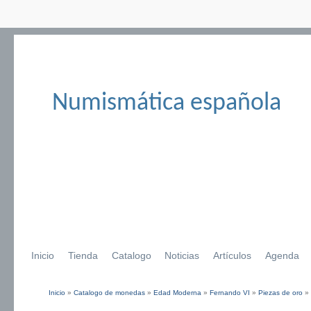
Numismática española
Inicio
Tienda
Catalogo
Noticias
Artículos
Agenda
Inicio
»
Catalogo de monedas
»
Edad Moderna
»
Fernando VI
»
Piezas de oro
»
Se encuentra usted aquí