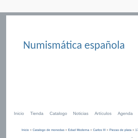
Numismática española
Inicio
Tienda
Catalogo
Noticias
Artículos
Agenda
Inicio
»
Catalogo de monedas
»
Edad Moderna
»
Carlos III
»
Piezas de plata
»
1
Se encuentra usted aquí