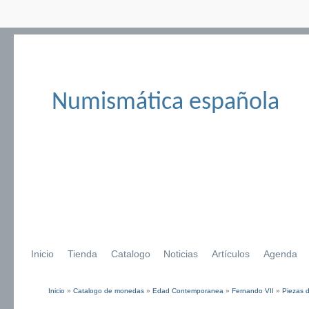
Numismática española
Inicio
Tienda
Catalogo
Noticias
Artículos
Agenda
Inicio
»
Catalogo de monedas
»
Edad Contemporanea
»
Fernando VII
»
Piezas d
Se encuentra usted aquí