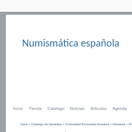
Numismática española
Inicio
Tienda
Catalogo
Noticias
Artículos
Agenda
Inicio
»
Catalogo de monedas
»
Comunidad Economica Europea
»
Alemania
»
Pr
Se encuentra usted aquí