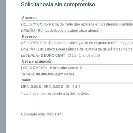
Solicítanosla sin compromiso
Anverso
DESCRIPCIÓN.-
Rama de roble que aparece en los pfennig o antigu
DISEÑO.-
Rolf Lederbogen (catedrático alemán)
Reverso
DESCRIPCIÓN.-
Europa con África y Asia en el globo terráqueo y el 
DISEÑO.-
Luc Luycx (Real Fábrica de la Moneda de Bélgica)
Marca
LEYENDA.-
2 EURO CENT
(
2 Céntimo de euro)
Ceca y acuñación
LOCALIZACIÓN.-
Karlsruhe
Marca:
G
TIRADA:
88.900.000 ejemplares.
Valor
MBC:
0.02 €
EBC:
0.02 €
SC:
0.3 €
* La imagen corresponde a la del modelo.
Comparte esta noticia en: