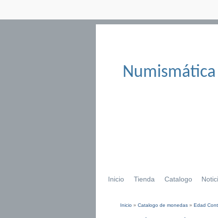
Numismática
Inicio
Tienda
Catalogo
Notic
Inicio
»
Catalogo de monedas
»
Edad Con
Se encuentra usted aqu