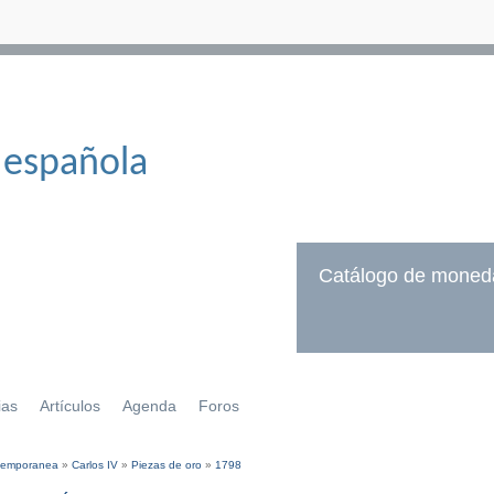
 española
Catálogo de moned
ias
Artículos
Agenda
Foros
temporanea
»
Carlos IV
»
Piezas de oro
»
1798
í