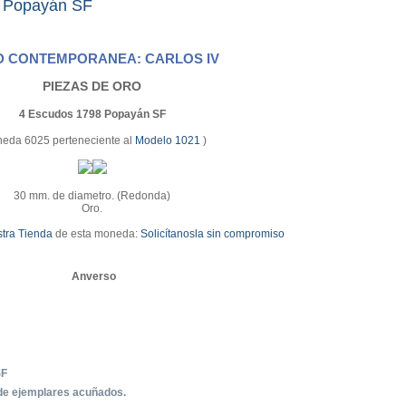
 Popayán SF
D CONTEMPORANEA: CARLOS IV
PIEZAS DE ORO
4 Escudos 1798 Popayán SF
eda 6025 perteneciente al
Modelo 1021
)
30 mm. de diametro. (Redonda)
Oro.
tra Tienda
de esta moneda:
Solicítanosla sin compromiso
Anverso
SF
de ejemplares acuñados.