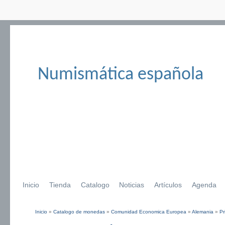
Numismática española
Inicio
Tienda
Catalogo
Noticias
Artículos
Agenda
Inicio
»
Catalogo de monedas
»
Comunidad Economica Europea
»
Alemania
»
Pr
Se encuentra usted aquí