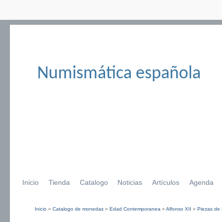
Numismática española
Inicio
Tienda
Catalogo
Noticias
Artículos
Agenda
Inicio
»
Catalogo de monedas
»
Edad Contemporanea
»
Alfonso XII
»
Piezas de 
Se encuentra usted aquí