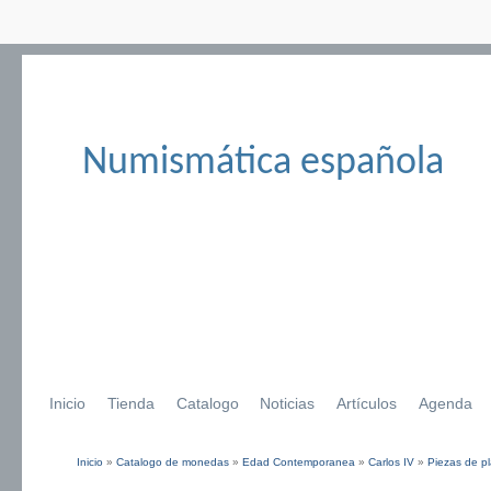
Numismática española
Inicio
Tienda
Catalogo
Noticias
Artículos
Agenda
Inicio
»
Catalogo de monedas
»
Edad Contemporanea
»
Carlos IV
»
Piezas de pl
Se encuentra usted aquí