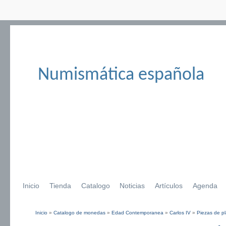
Numismática española
Inicio
Tienda
Catalogo
Noticias
Artículos
Agenda
Inicio
»
Catalogo de monedas
»
Edad Contemporanea
»
Carlos IV
»
Piezas de pl
Se encuentra usted aquí