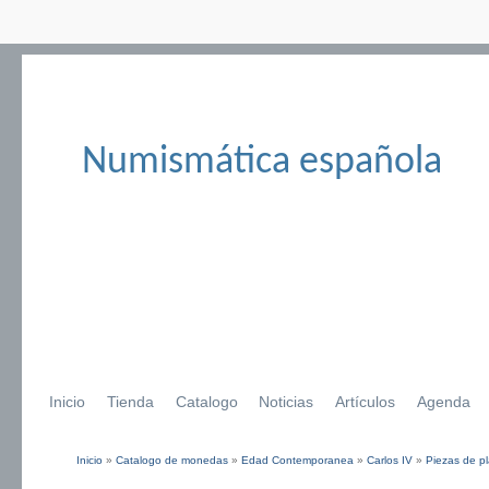
Numismática española
Inicio
Tienda
Catalogo
Noticias
Artículos
Agenda
Inicio
»
Catalogo de monedas
»
Edad Contemporanea
»
Carlos IV
»
Piezas de pl
Se encuentra usted aquí