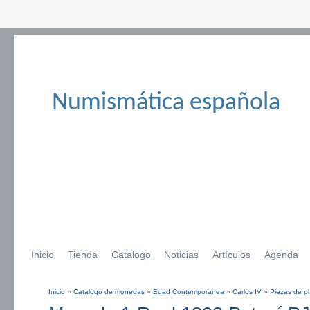
Numismática española
Inicio
Tienda
Catalogo
Noticias
Artículos
Agenda
Inicio
»
Catalogo de monedas
»
Edad Contemporanea
»
Carlos IV
»
Piezas de pl
Se encuentra usted aquí