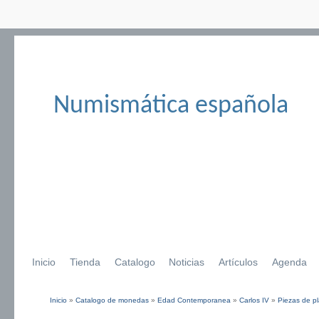
Numismática española
Inicio
Tienda
Catalogo
Noticias
Artículos
Agenda
Inicio
»
Catalogo de monedas
»
Edad Contemporanea
»
Carlos IV
»
Piezas de pl
Se encuentra usted aquí