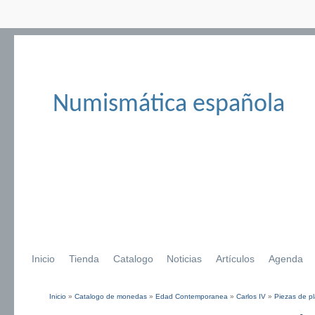
Numismática española
Inicio
Tienda
Catalogo
Noticias
Artículos
Agenda
Inicio
»
Catalogo de monedas
»
Edad Contemporanea
»
Carlos IV
»
Piezas de pl
Se encuentra usted aquí