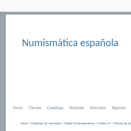
Numismática española
Inicio
Tienda
Catalogo
Noticias
Artículos
Agenda
Inicio
»
Catalogo de monedas
»
Edad Contemporanea
»
Carlos IV
»
Piezas de pl
Se encuentra usted aquí