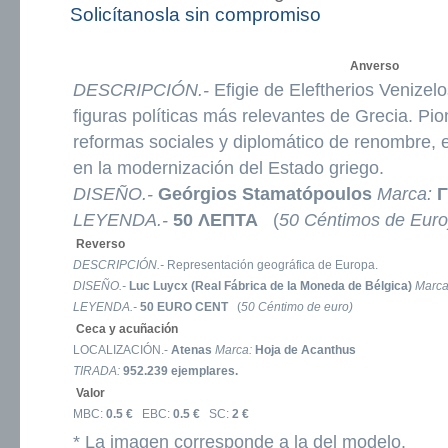
Solicítanosla sin compromiso
Anverso
DESCRIPCIÓN.-
Efigie de Eleftherios Venizel
figuras políticas más relevantes de Grecia. Pi
reformas sociales y diplomático de renombre, e
en la modernización del Estado griego.
DISEÑO.-
Geórgios Stamatópoulos
Marca:
Γ
LEYENDA.-
50 ΛΕΠΤΑ
(
50 Céntimos de Euro
Reverso
DESCRIPCIÓN.-
Representación geográfica de Europa.
DISEÑO.-
Luc Luycx (Real Fábrica de la Moneda de Bélgica)
Marc
LEYENDA.-
50 EURO CENT
(
50 Céntimo de euro)
Ceca y acuñación
LOCALIZACIÓN.-
Atenas
Marca:
Hoja de Acanthus
TIRADA:
952.239 ejemplares.
Valor
MBC:
0.5 €
EBC:
0.5 €
SC:
2 €
* La imagen corresponde a la del modelo.