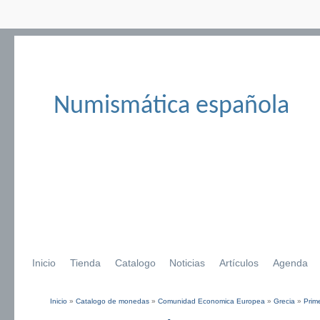
Numismática española
Inicio
Tienda
Catalogo
Noticias
Artículos
Agenda
Inicio
»
Catalogo de monedas
»
Comunidad Economica Europea
»
Grecia
»
Prim
Se encuentra usted aquí