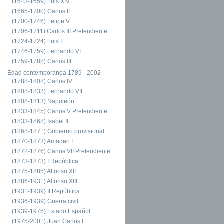
(1643-1659) Luis XIV
(1665-1700) Carlos II
(1700-1746) Felipe V
(1706-1711) Carlos III Pretendiente
(1724-1724) Luis I
(1746-1759) Fernando VI
(1759-1788) Carlos III
Edad contemporanea 1789 - 2002
(1788-1808) Carlos IV
(1808-1833) Fernando VII
(1808-1813) Napoleón
(1833-1845) Carlos V Pretendiente
(1833-1868) Isabel II
(1868-1871) Gobierno provisional
(1870-1873) Amadeo I
(1872-1876) Carlos VII Pretendiente
(1873-1873) I República
(1875-1885) Alfonso XII
(1886-1931) Alfonso XIII
(1931-1939) II República
(1936-1939) Guerra civil
(1939-1975) Estado Español
(1975-2001) Juan Carlos I