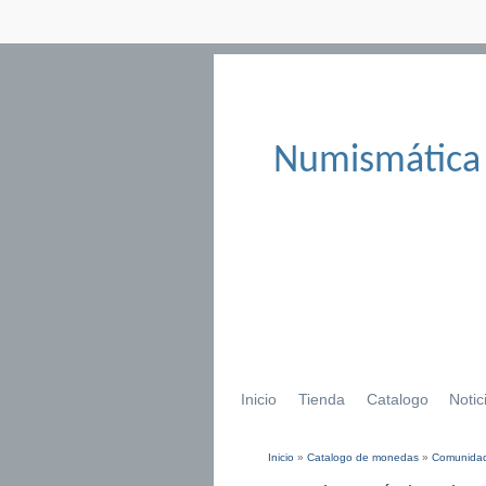
Numismática
Inicio
Tienda
Catalogo
Notic
Inicio
»
Catalogo de monedas
»
Comunidad
Se encuentra usted aqu