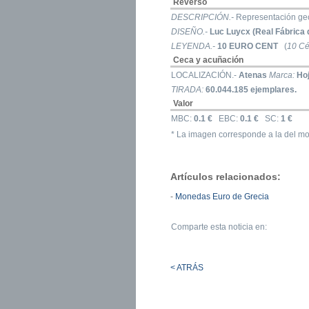
Reverso
DESCRIPCIÓN.-
Representación geo
DISEÑO.-
Luc Luycx (Real Fábrica 
LEYENDA.-
10 EURO CENT
(
10 Cé
Ceca y acuñación
LOCALIZACIÓN.-
Atenas
Marca:
Ho
TIRADA:
60.044.185 ejemplares.
Valor
MBC:
0.1 €
EBC:
0.1 €
SC:
1 €
* La imagen corresponde a la del mo
Artículos relacionados:
-
Monedas Euro de Grecia
Comparte esta noticia en:
< ATRÁS