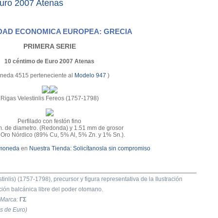
uro 2007 Atenas
AD ECONOMICA EUROPEA: GRECIA
PRIMERA SERIE
10 céntimo de Euro 2007 Atenas
neda 4515 perteneciente al
Modelo 947
)
Rigas Velestinlis Fereos (1757-1798)
Perfilado con festón fino
. de diametro. (Redonda) y 1.51 mm de grosor
e Oro Nórdico (89% Cu, 5% Al, 5% Zn. y 1% Sn.).
 moneda
en
Nuestra Tienda:
Solicítanosla sin compromiso
inlis) (1757-1798), precursor y figura representativa de la Ilustración
ión balcánica libre del poder otomano.
Marca:
ΓΣ
s de Euro)