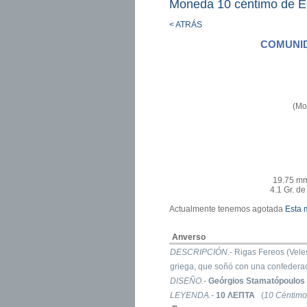
Moneda 10 céntimo de E
< ATRÁS
COMUNID
(Mo
19.75 mm
4.1 Gr. d
Actualmente tenemos agotada
Esta
Anverso
DESCRIPCIÓN.-
Rigas Fereos (Velest
griega, que soñó con una confederac
DISEÑO.-
Geórgios Stamatópoulos
LEYENDA.-
10 ΛΕΠΤΑ
(
10 Céntimo