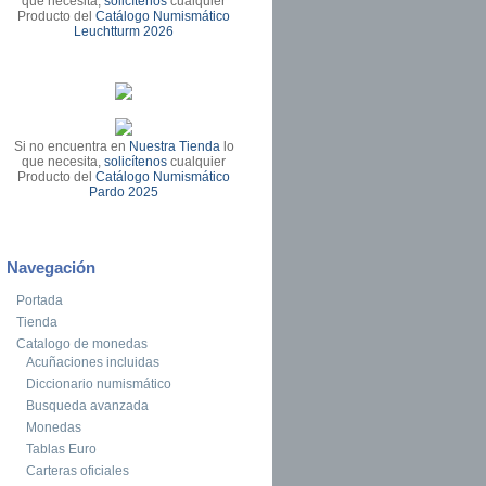
que necesita,
solicítenos
cualquier
Producto del
Catálogo Numismático
Leuchtturm 2026
Si no encuentra en
Nuestra Tienda
lo
que necesita,
solicítenos
cualquier
Producto del
Catálogo Numismático
Pardo 2025
Navegación
Portada
Tienda
Catalogo de monedas
Acuñaciones incluidas
Diccionario numismático
Busqueda avanzada
Monedas
Tablas Euro
Carteras oficiales