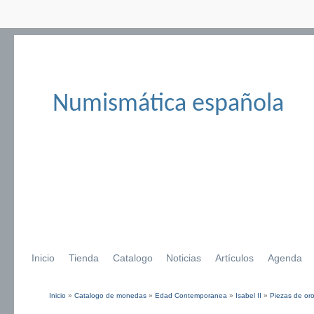
Numismática española
Inicio
Tienda
Catalogo
Noticias
Artículos
Agenda
Inicio
»
Catalogo de monedas
»
Edad Contemporanea
»
Isabel II
»
Piezas de or
Se encuentra usted aquí