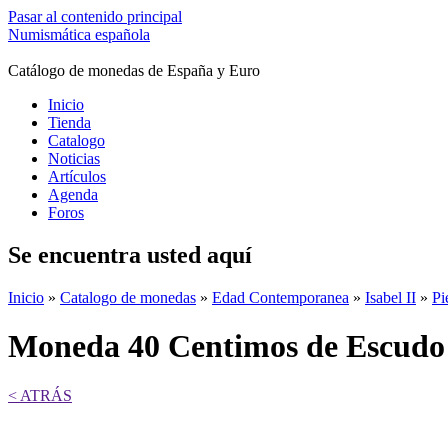
Pasar al contenido principal
Numismática española
Catálogo de monedas de España y Euro
Inicio
Tienda
Catalogo
Noticias
Artículos
Agenda
Foros
Se encuentra usted aquí
Inicio
»
Catalogo de monedas
»
Edad Contemporanea
»
Isabel II
»
Pi
Moneda 40 Centimos de Escudo
< ATRÁS