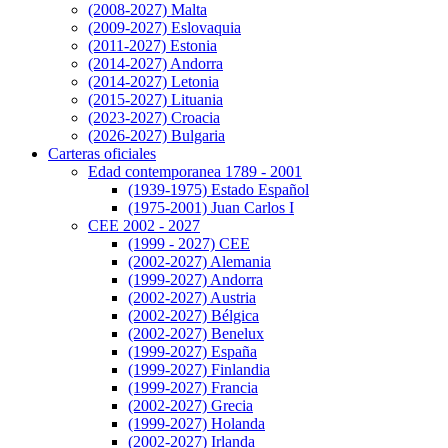
(2008-2027) Malta
(2009-2027) Eslovaquia
(2011-2027) Estonia
(2014-2027) Andorra
(2014-2027) Letonia
(2015-2027) Lituania
(2023-2027) Croacia
(2026-2027) Bulgaria
Carteras oficiales
Edad contemporanea 1789 - 2001
(1939-1975) Estado Español
(1975-2001) Juan Carlos I
CEE 2002 - 2027
(1999 - 2027) CEE
(2002-2027) Alemania
(1999-2027) Andorra
(2002-2027) Austria
(2002-2027) Bélgica
(2002-2027) Benelux
(1999-2027) España
(1999-2027) Finlandia
(1999-2027) Francia
(2002-2027) Grecia
(1999-2027) Holanda
(2002-2027) Irlanda