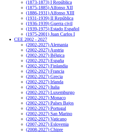
(1873-1873) I República
(1875-1885) Alfonso XII
(1886-1931) Alfonso XIII
(1931-1939) II República
(1936-1939) Guerra civil
(1939-1975) Estado Español
(1975-2001) Juan Carlos I
CEE 2002 - 2027
(2002-2027) Alemania
(2002-2027) Austria
(2002-2027) Bélgica
(2002-2027) España
(2002-2027) Finlandia
(2002-2027) Francia
(2002-2027) Grecia
(2002-2027) Irlanda
(2002-2027) Italia
(2002-2027) Luxemburgo
(2002-2027) Monaco
(2002-2027) Países Bajos
(2002-2027) Portugal
(2002-2027) San Marino
(2002-2027) Vaticano
(2007-2027) Eslovenia
(2008-2027) Chipre