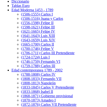
Diccionario
Tablas Euro
Edad Moderna 1453 - 1789
(1506-1555) Carlos I
(1506-1516) Juana y Carlos
(1556-1598) Felipe II
(1598-1621) Felipe III
(1621-1665) Felipe IV
(1641-1643) Luis XIII
(1643-1659) Luis XIV
(1665-1700) Carlos II
(1700-1746) Felipe V
(1706-1711) Carlos III Pretendiente
(1724-1724) Luis I
(1746-1759) Fernando VI
(1759-1788) Carlos III
Edad contemporanea 1789 - 2002
(1788-1808) Carlos IV
(1808-1833) Fernando VII
(1808-1813) Napoleón
(1833-1845) Carlos V Pretendiente
(1833-1868) Isabel II
(1868-1871) Gobierno provisional
(1870-1873) Amadeo I
(1872-1876) Carlos VII Pretendiente