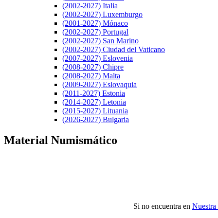
(2002-2027) Italia
(2002-2027) Luxemburgo
(2001-2027) Mónaco
(2002-2027) Portugal
(2002-2027) San Marino
(2002-2027) Ciudad del Vaticano
(2007-2027) Eslovenia
(2008-2027) Chipre
(2008-2027) Malta
(2009-2027) Eslovaquia
(2011-2027) Estonia
(2014-2027) Letonia
(2015-2027) Lituania
(2026-2027) Bulgaria
Material Numismático
Si no encuentra en
Nuestra