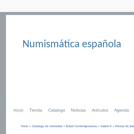
Numismática española
Inicio
Tienda
Catalogo
Noticias
Artículos
Agenda
Inicio
»
Catalogo de monedas
»
Edad Contemporanea
»
Isabel II
»
Piezas de pla
Se encuentra usted aquí