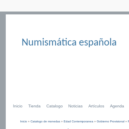
Numismática española
Inicio
Tienda
Catalogo
Noticias
Artículos
Agenda
Inicio
»
Catalogo de monedas
»
Edad Contemporanea
»
Gobierno Provisional
»
Se encuentra usted aquí