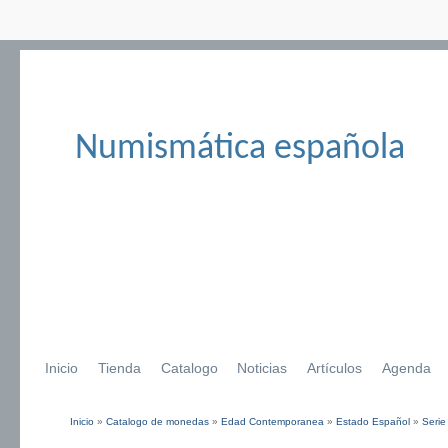
Numismática española
Inicio
Tienda
Catalogo
Noticias
Artículos
Agenda
Inicio
»
Catalogo de monedas
»
Edad Contemporanea
»
Estado Español
»
Serie
Se encuentra usted aquí