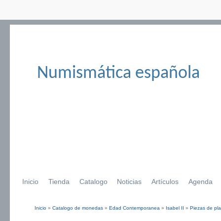
Numismática española
Inicio
Tienda
Catalogo
Noticias
Artículos
Agenda
Inicio
»
Catalogo de monedas
»
Edad Contemporanea
»
Isabel II
»
Piezas de pla
Se encuentra usted aquí