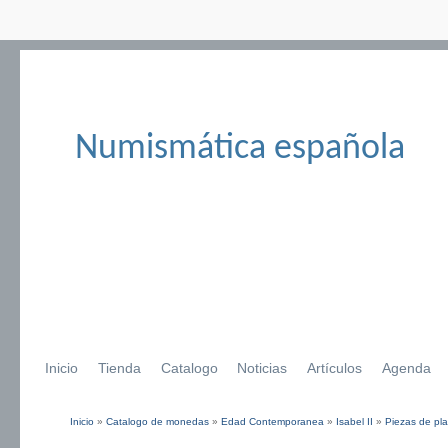
Numismática española
Inicio
Tienda
Catalogo
Noticias
Artículos
Agenda
Inicio
»
Catalogo de monedas
»
Edad Contemporanea
»
Isabel II
»
Piezas de pla
Se encuentra usted aquí