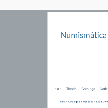
Numismática
Inicio
Tienda
Catalogo
Notic
Inicio
»
Catalogo de monedas
»
Edad Con
Se encuentra usted aqu