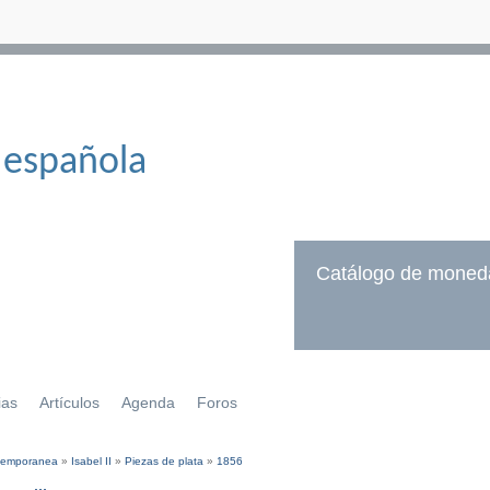
 española
Catálogo de moned
ias
Artículos
Agenda
Foros
temporanea
»
Isabel II
»
Piezas de plata
»
1856
í