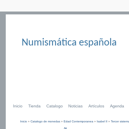
Numismática española
Inicio
Tienda
Catalogo
Noticias
Artículos
Agenda
Inicio
»
Catalogo de monedas
»
Edad Contemporanea
»
Isabel II
»
Tercer sistem
Se encuentra usted aquí