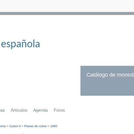
 española
Catálogo de moned
ias
Artículos
Agenda
Foros
erna
»
Carlos II
»
Piezas de cobre
»
1680
í