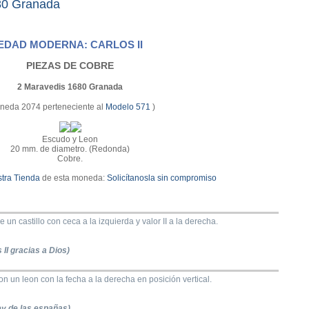
80 Granada
EDAD MODERNA: CARLOS II
PIEZAS DE COBRE
2 Maravedis 1680 Granada
neda 2074 perteneciente al
Modelo 571
)
Escudo y Leon
20 mm. de diametro. (Redonda)
Cobre.
tra Tienda
de esta moneda:
Solicítanosla sin compromiso
un castillo con ceca a la izquierda y valor II a la derecha.
 II gracias a Dios)
 un leon con la fecha a la derecha en posición vertical.
y de las españas)