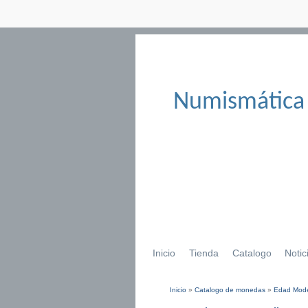
Numismática
Inicio
Tienda
Catalogo
Notic
Inicio
»
Catalogo de monedas
»
Edad Mod
Se encuentra usted aqu