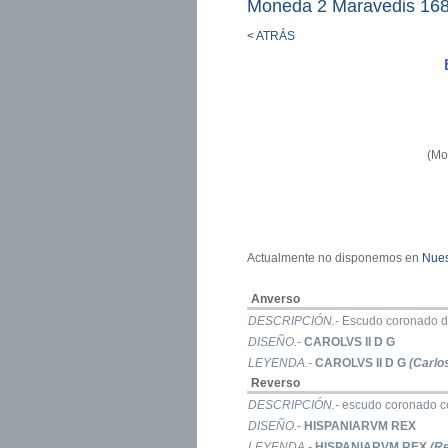
Moneda 2 Maravedis 16
< ATRÁS
(Mo
Actualmente no disponemos en
Nues
Anverso
DESCRIPCIÓN.-
Escudo coronado de 
DISEÑO.-
CAROLVS II D G
LEYENDA.-
CAROLVS II D G
(Carlos
Reverso
DESCRIPCIÓN.-
escudo coronado con
DISEÑO.-
HISPANIARVM REX
LEYENDA.-
HISPANIARVM REX
(Re