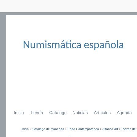
Numismática española
Inicio
Tienda
Catalogo
Noticias
Artículos
Agenda
Inicio
»
Catalogo de monedas
»
Edad Contemporanea
»
Alfonso XII
»
Piezas de 
Se encuentra usted aquí