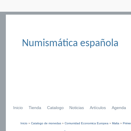
Numismática española
Inicio
Tienda
Catalogo
Noticias
Artículos
Agenda
Inicio
»
Catalogo de monedas
»
Comunidad Economica Europea
»
Malta
»
Prime
Se encuentra usted aquí