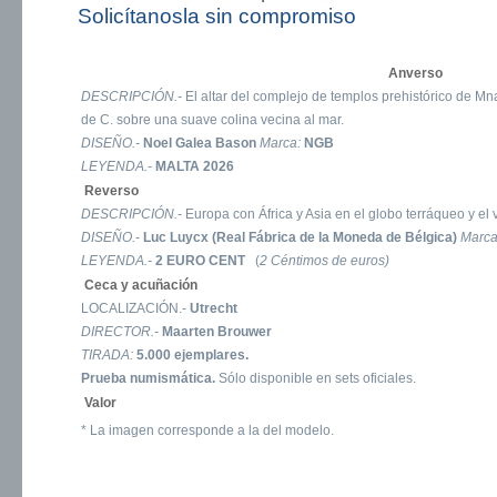
Solicítanosla sin compromiso
Anverso
DESCRIPCIÓN.-
El altar del complejo de templos prehistórico de Mn
de C. sobre una suave colina vecina al mar.
DISEÑO.-
Noel Galea Bason
Marca:
NGB
LEYENDA.-
MALTA 2026
Reverso
DESCRIPCIÓN.-
Europa con África y Asia en el globo terráqueo y el
DISEÑO.-
Luc Luycx (Real Fábrica de la Moneda de Bélgica)
Marc
LEYENDA.-
2 EURO CENT
(
2 Céntimos de euros)
Ceca y acuñación
LOCALIZACIÓN.-
Utrecht
DIRECTOR.-
Maarten Brouwer
TIRADA:
5.000 ejemplares.
Prueba numismática.
Sólo disponible en sets oficiales.
Valor
* La imagen corresponde a la del modelo.