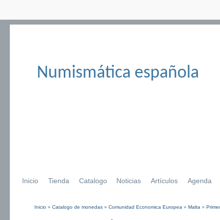
Numismática española
Inicio
Tienda
Catalogo
Noticias
Artículos
Agenda
Inicio
»
Catalogo de monedas
»
Comunidad Economica Europea
»
Malta
»
Prime
Se encuentra usted aquí