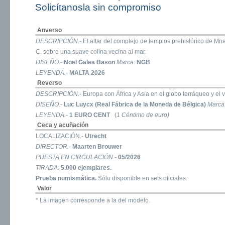
Solicítanosla sin compromiso
Anverso
DESCRIPCIÓN.-
El altar del complejo de templos prehistórico de Mna
C. sobre una suave colina vecina al mar.
DISEÑO.-
Noel Galea Bason
Marca:
NGB
LEYENDA.-
MALTA 2026
Reverso
DESCRIPCIÓN.-
Europa con África y Asia en el globo terráqueo y el 
DISEÑO.-
Luc Luycx (Real Fábrica de la Moneda de Bélgica)
Marca
LEYENDA.-
1 EURO CENT
(
1 Céntimo de euro)
Ceca y acuñación
LOCALIZACIÓN.-
Utrecht
DIRECTOR.-
Maarten Brouwer
PUESTA EN CIRCULACIÓN.-
05/2026
TIRADA:
5.000 ejemplares.
Prueba numismática.
Sólo disponible en sets oficiales.
Valor
* La imagen corresponde a la del modelo.