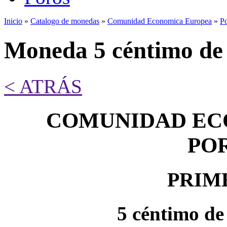
Inicio
»
Catalogo de monedas
»
Comunidad Economica Europea
»
Po
Se encuentra usted aquí
Moneda 5 céntimo de
< ATRÁS
COMUNIDAD EC
PO
PRIM
5 céntimo de