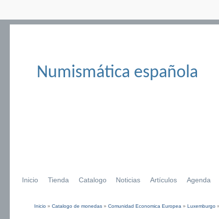
Numismática española
Inicio
Tienda
Catalogo
Noticias
Artículos
Agenda
Inicio
»
Catalogo de monedas
»
Comunidad Economica Europea
»
Luxemburgo
Se encuentra usted aquí