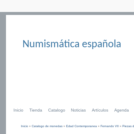
Numismática española
Inicio
Tienda
Catalogo
Noticias
Artículos
Agenda
Inicio
»
Catalogo de monedas
»
Edad Contemporanea
»
Fernando VII
»
Piezas d
Se encuentra usted aquí