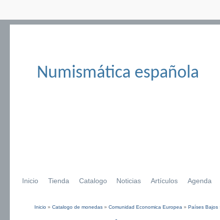
Numismática española
Inicio
Tienda
Catalogo
Noticias
Artículos
Agenda
Inicio
»
Catalogo de monedas
»
Comunidad Economica Europea
»
Países Bajos
Se encuentra usted aquí