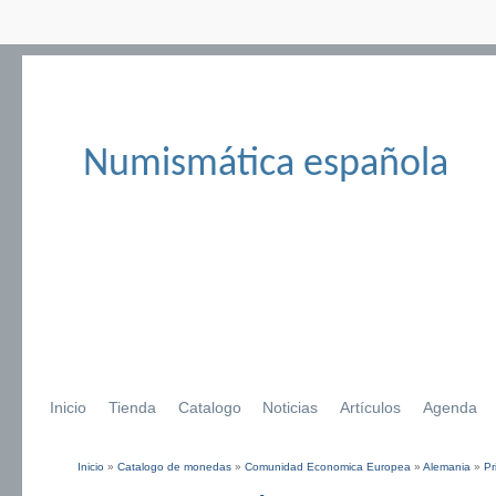
Numismática española
Inicio
Tienda
Catalogo
Noticias
Artículos
Agenda
Inicio
»
Catalogo de monedas
»
Comunidad Economica Europea
»
Alemania
»
Pr
Se encuentra usted aquí