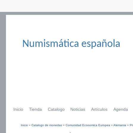
Numismática española
Inicio
Tienda
Catalogo
Noticias
Artículos
Agenda
Inicio
»
Catalogo de monedas
»
Comunidad Economica Europea
»
Alemania
»
Pr
Se encuentra usted aquí