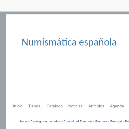
Numismática española
Inicio
Tienda
Catalogo
Noticias
Artículos
Agenda
Inicio
»
Catalogo de monedas
»
Comunidad Economica Europea
»
Portugal
»
Pr
Se encuentra usted aquí