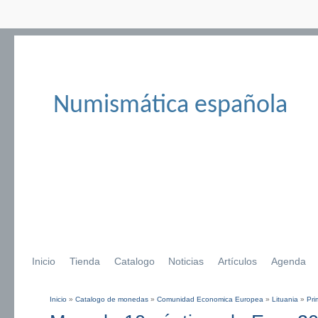
Numismática española
Inicio
Tienda
Catalogo
Noticias
Artículos
Agenda
Inicio
»
Catalogo de monedas
»
Comunidad Economica Europea
»
Lituania
»
Pri
Se encuentra usted aquí