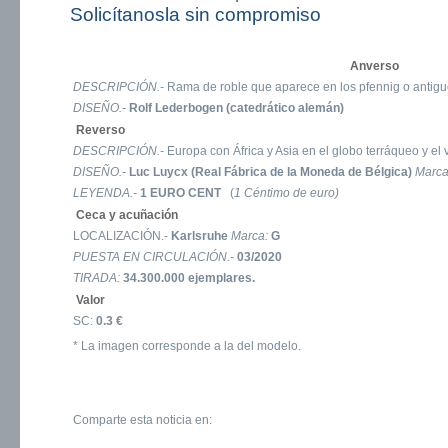
Solicítanosla sin compromiso
Anverso
DESCRIPCIÓN.-
Rama de roble que aparece en los pfennig o antig
DISEÑO.-
Rolf Lederbogen (catedrático alemán)
Reverso
DESCRIPCIÓN.-
Europa con África y Asia en el globo terráqueo y el
DISEÑO.-
Luc Luycx (Real Fábrica de la Moneda de Bélgica)
Marc
LEYENDA.-
1 EURO CENT
(
1 Céntimo de euro)
Ceca y acuñación
LOCALIZACIÓN.-
Karlsruhe
Marca:
G
PUESTA EN CIRCULACIÓN.-
03/2020
TIRADA:
34.300.000 ejemplares.
Valor
SC:
0.3 €
* La imagen corresponde a la del modelo.
Comparte esta noticia en: