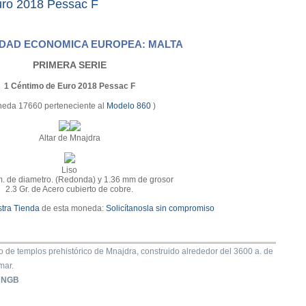
ro 2018 Pessac F
DAD ECONOMICA EUROPEA: MALTA
PRIMERA SERIE
1 Céntimo de Euro 2018 Pessac F
eda 17660 perteneciente al
Modelo 860
)
Altar de Mnajdra
Liso
. de diametro. (Redonda) y 1.36 mm de grosor
2.3 Gr. de Acero cubierto de cobre.
tra Tienda
de esta moneda:
Solicítanosla sin compromiso
jo de templos prehistórico de Mnajdra, construido alrededor del 3600 a. de
mar.
:
NGB