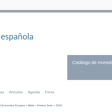
 española
Catálogo de moned
ias
Artículos
Agenda
Foros
 Economica Europea
»
Malta
»
Primera Serie
»
2018
í