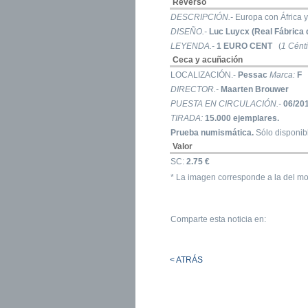
Reverso
DESCRIPCIÓN.-
Europa con África y
DISEÑO.-
Luc Luycx (Real Fábrica 
LEYENDA.-
1 EURO CENT
(
1 Cént
Ceca y acuñación
LOCALIZACIÓN.-
Pessac
Marca:
F
DIRECTOR.-
Maarten Brouwer
PUESTA EN CIRCULACIÓN.-
06/20
TIRADA:
15.000 ejemplares.
Prueba numismática.
Sólo disponibl
Valor
SC:
2.75 €
* La imagen corresponde a la del mo
Comparte esta noticia en:
< ATRÁS