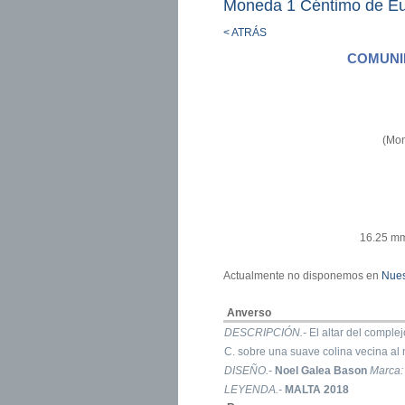
Moneda 1 Céntimo de Eu
< ATRÁS
COMUNI
(Mon
16.25 mm
Actualmente no disponemos en
Nues
Anverso
DESCRIPCIÓN.-
El altar del comple
C. sobre una suave colina vecina al 
DISEÑO.-
Noel Galea Bason
Marca
LEYENDA.-
MALTA 2018