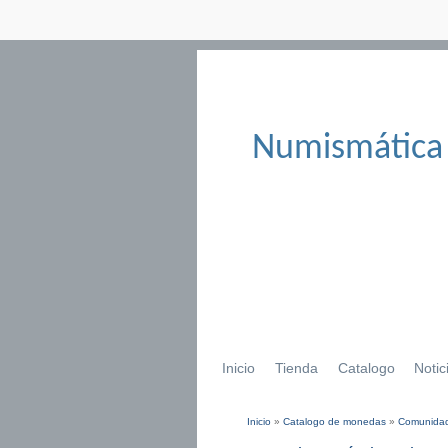
Numismática
Inicio
Tienda
Catalogo
Notic
Inicio
»
Catalogo de monedas
»
Comunidad
Se encuentra usted aqu