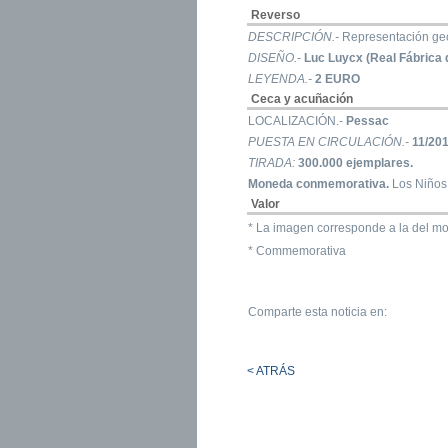
Reverso
DESCRIPCIÓN.-
Representación geo
DISEÑO.-
Luc Luycx (Real Fábrica 
LEYENDA.-
2 EURO
Ceca y acuñación
LOCALIZACIÓN.-
Pessac
PUESTA EN CIRCULACIÓN.-
11/20
TIRADA:
300.000 ejemplares.
Moneda conmemorativa.
Los Niños 
Valor
* La imagen corresponde a la del mo
* Commemorativa
Comparte esta noticia en:
< ATRÁS