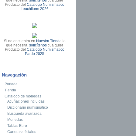
que necesita,
solicítenos
cualquier
Producto del
Catálogo Numismático
Leuchtturm 2026
Si no encuentra en
Nuestra Tienda
lo
que necesita,
solicítenos
cualquier
Producto del
Catálogo Numismático
Pardo 2025
Navegación
Portada
Tienda
Catalogo de monedas
Acuñaciones incluidas
Diccionario numismático
Busqueda avanzada
Monedas
Tablas Euro
Carteras oficiales