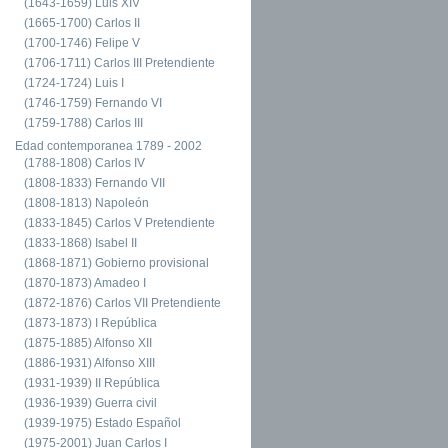
(1643-1659) Luis XIV
(1665-1700) Carlos II
(1700-1746) Felipe V
(1706-1711) Carlos III Pretendiente
(1724-1724) Luis I
(1746-1759) Fernando VI
(1759-1788) Carlos III
Edad contemporanea 1789 - 2002
(1788-1808) Carlos IV
(1808-1833) Fernando VII
(1808-1813) Napoleón
(1833-1845) Carlos V Pretendiente
(1833-1868) Isabel II
(1868-1871) Gobierno provisional
(1870-1873) Amadeo I
(1872-1876) Carlos VII Pretendiente
(1873-1873) I República
(1875-1885) Alfonso XII
(1886-1931) Alfonso XIII
(1931-1939) II República
(1936-1939) Guerra civil
(1939-1975) Estado Español
(1975-2001) Juan Carlos I