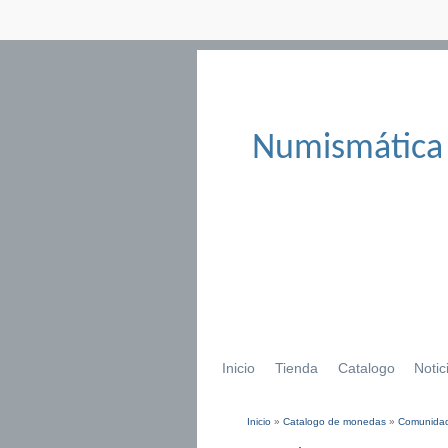
Numismática
Inicio
Tienda
Catalogo
Notic
Inicio
»
Catalogo de monedas
»
Comunidad
Se encuentra usted aqu