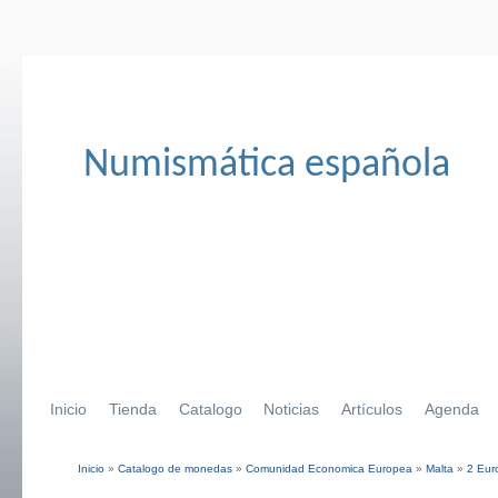
Numismática española
Inicio
Tienda
Catalogo
Noticias
Artículos
Agenda
Inicio
»
Catalogo de monedas
»
Comunidad Economica Europea
»
Malta
»
2 Eur
Se encuentra usted aquí