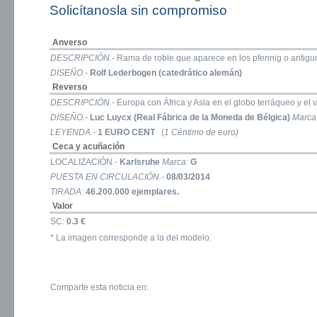
Solicítanosla sin compromiso
Anverso
DESCRIPCIÓN.-
Rama de roble que aparece en los pfennig o antigu
DISEÑO.-
Rolf Lederbogen (catedrático alemán)
Reverso
DESCRIPCIÓN.-
Europa con África y Asia en el globo terráqueo y el 
DISEÑO.-
Luc Luycx (Real Fábrica de la Moneda de Bélgica)
Marca
LEYENDA.-
1 EURO CENT
(
1 Céntimo de euro)
Ceca y acuñación
LOCALIZACIÓN.-
Karlsruhe
Marca:
G
PUESTA EN CIRCULACIÓN.-
08/03/2014
TIRADA:
46.200.000 ejemplares.
Valor
SC:
0.3 €
* La imagen corresponde a la del modelo.
Comparte esta noticia en: