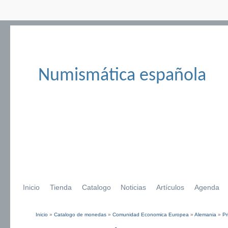
Numismática española
Inicio
Tienda
Catalogo
Noticias
Artículos
Agenda
Inicio
»
Catalogo de monedas
»
Comunidad Economica Europea
»
Alemania
»
Pr
Se encuentra usted aquí