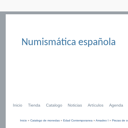
Numismática española
Inicio
Tienda
Catalogo
Noticias
Artículos
Agenda
Inicio
»
Catalogo de monedas
»
Edad Contemporanea
»
Amadeo I
»
Piezas de o
Se encuentra usted aquí