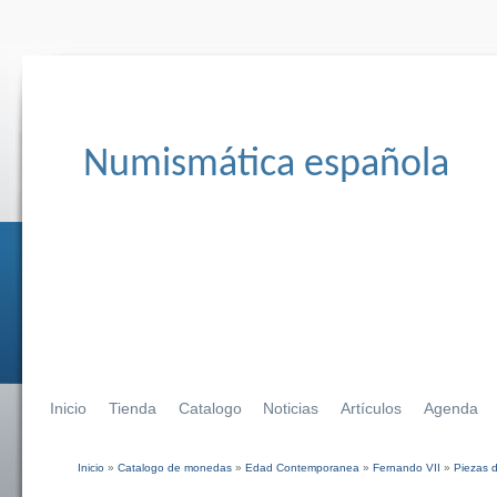
Numismática española
Inicio
Tienda
Catalogo
Noticias
Artículos
Agenda
Inicio
»
Catalogo de monedas
»
Edad Contemporanea
»
Fernando VII
»
Piezas 
Se encuentra usted aquí