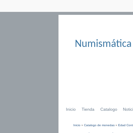
Numismática
Inicio
Tienda
Catalogo
Notic
Inicio
»
Catalogo de monedas
»
Edad Con
Se encuentra usted aqu