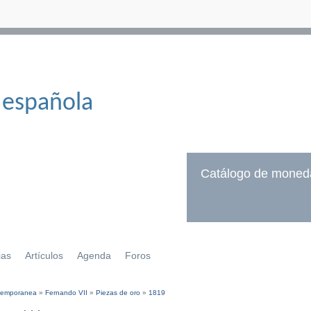
 española
Catálogo de moned
ias
Artículos
Agenda
Foros
temporanea
»
Fernando VII
»
Piezas de oro
»
1819
í