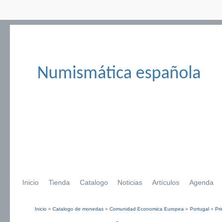
Numismática española
Inicio
Tienda
Catalogo
Noticias
Artículos
Agenda
Inicio
»
Catalogo de monedas
»
Comunidad Economica Europea
»
Portugal
»
Pr
Se encuentra usted aquí