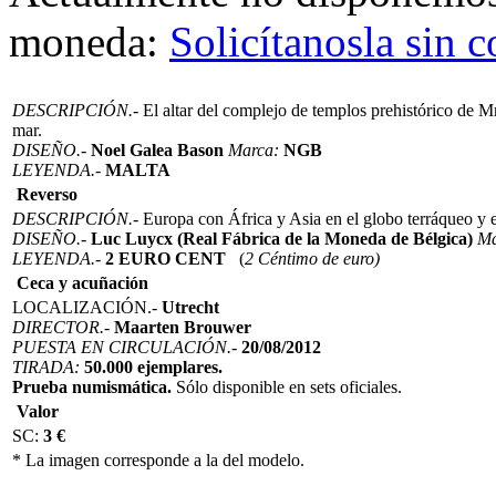
moneda:
Solicítanosla sin
DESCRIPCIÓN.-
El altar del complejo de templos prehistórico de M
mar.
DISEÑO.-
Noel Galea Bason
Marca:
NGB
LEYENDA.-
MALTA
Reverso
DESCRIPCIÓN.-
Europa con África y Asia en el globo terráqueo y 
DISEÑO.-
Luc Luycx (Real Fábrica de la Moneda de Bélgica)
Ma
LEYENDA.-
2 EURO CENT
(
2 Céntimo de euro)
Ceca y acuñación
LOCALIZACIÓN.-
Utrecht
DIRECTOR.-
Maarten Brouwer
PUESTA EN CIRCULACIÓN.-
20/08/2012
TIRADA:
50.000 ejemplares.
Prueba numismática.
Sólo disponible en sets oficiales.
Valor
SC:
3 €
* La imagen corresponde a la del modelo.