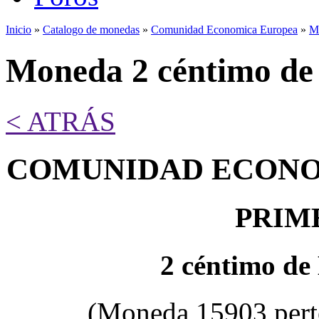
Inicio
»
Catalogo de monedas
»
Comunidad Economica Europea
»
M
Se encuentra usted aquí
Moneda 2 céntimo de
< ATRÁS
COMUNIDAD ECONO
PRIM
2 céntimo de
(Moneda 15903 pert