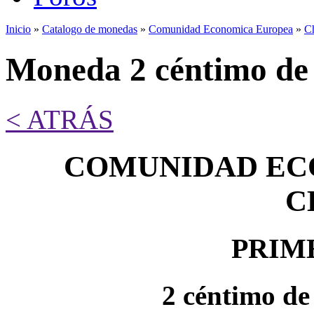
Inicio
»
Catalogo de monedas
»
Comunidad Economica Europea
»
C
Se encuentra usted aquí
Moneda 2 céntimo de
< ATRÁS
COMUNIDAD EC
C
PRIM
2 céntimo de