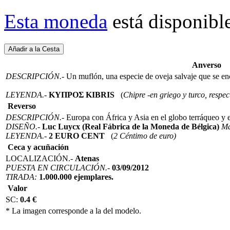
Esta moneda
está disponibl
Anverso
DESCRIPCIÓN.-
Un muflón, una especie de oveja salvaje que se encu
LEYENDA.-
KYΠPOΣ KIBRIS
(
Chipre -en griego y turco, respe
Reverso
DESCRIPCIÓN.-
Europa con África y Asia en el globo terráqueo y 
DISEÑO.-
Luc Luycx (Real Fábrica de la Moneda de Bélgica)
Ma
LEYENDA.-
2 EURO CENT
(
2 Céntimo de euro)
Ceca y acuñación
LOCALIZACIÓN.-
Atenas
PUESTA EN CIRCULACIÓN.-
03/09/2012
TIRADA:
1.000.000 ejemplares.
Valor
SC:
0.4 €
* La imagen corresponde a la del modelo.